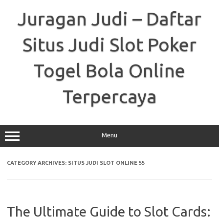
Skip
to
Juragan Judi – Daftar
content
Situs Judi Slot Poker
Togel Bola Online
Terpercaya
Menu
CATEGORY ARCHIVES:
SITUS JUDI SLOT ONLINE 55
The Ultimate Guide to Slot Cards: