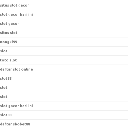
situs slot gacor
slot gacor hari ini
slot gacor
situs slot
nongki99
slot
toto slot
daftar slot online
slot88
slot
slot
slot gacor hari ini
slot88
daftar sbobet88