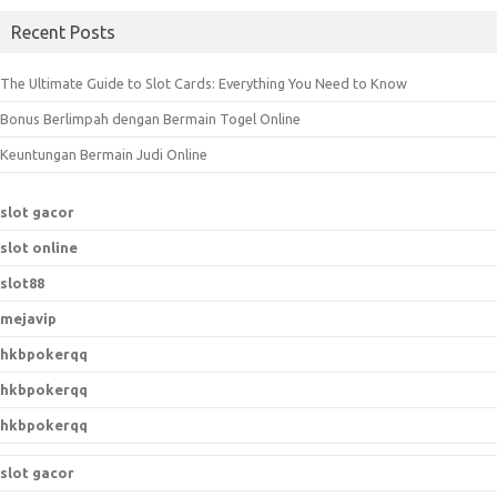
a
Recent Posts
r
c
The Ultimate Guide to Slot Cards: Everything You Need to Know
h
Bonus Berlimpah dengan Bermain Togel Online
f
o
Keuntungan Bermain Judi Online
r
:
slot gacor
slot online
slot88
mejavip
hkbpokerqq
hkbpokerqq
hkbpokerqq
slot gacor