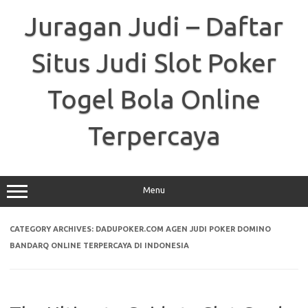
Skip
to
Juragan Judi – Daftar
content
Situs Judi Slot Poker
Togel Bola Online
Terpercaya
Menu
CATEGORY ARCHIVES:
DADUPOKER.COM AGEN JUDI POKER DOMINO
BANDARQ ONLINE TERPERCAYA DI INDONESIA