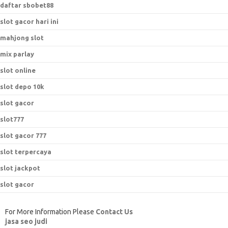
daftar sbobet88
slot gacor hari ini
mahjong slot
mix parlay
slot online
slot depo 10k
slot gacor
slot777
slot gacor 777
slot terpercaya
slot jackpot
slot gacor
For More Information Please
Contact Us
jasa seo judi