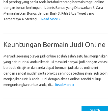
hal penting yang perlu Anda ketahui tentang bermain togel online
dengan bonus berlimpah: 1. Jenis Bonus yang Ditawarkan 2. Cara
Memanfaatkan Bonus dengan Bijak 3. Pilih Situs Togel yang
Terpercaya 4. Strategi…
Read More »
Keuntungan Bermain Judi Online
Menjadi seorang player judi online adalah salah satu hal menjanjikan
yang patut untuk anda nikmati. Di masa ini banyak judi dengan variasi
berbeda disajikan dan anda dapat bermain judi akses online ini
dengan sangat mudah serta praktis sehingga betting akan jauh lebih
menjanjikan untuk anda. Judi dengan akses online sendiri cukup
menguntungkan untuk anda, di…
Read More »
S