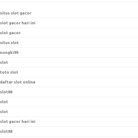
situs slot gacor
slot gacor hari ini
slot gacor
situs slot
nongki99
slot
toto slot
daftar slot online
slot88
slot
slot
slot gacor hari ini
slot88