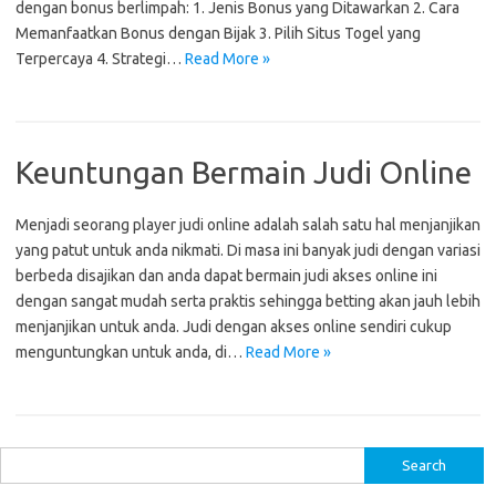
dengan bonus berlimpah: 1. Jenis Bonus yang Ditawarkan 2. Cara
Memanfaatkan Bonus dengan Bijak 3. Pilih Situs Togel yang
Terpercaya 4. Strategi…
Read More »
Keuntungan Bermain Judi Online
Menjadi seorang player judi online adalah salah satu hal menjanjikan
yang patut untuk anda nikmati. Di masa ini banyak judi dengan variasi
berbeda disajikan dan anda dapat bermain judi akses online ini
dengan sangat mudah serta praktis sehingga betting akan jauh lebih
menjanjikan untuk anda. Judi dengan akses online sendiri cukup
menguntungkan untuk anda, di…
Read More »
S
e