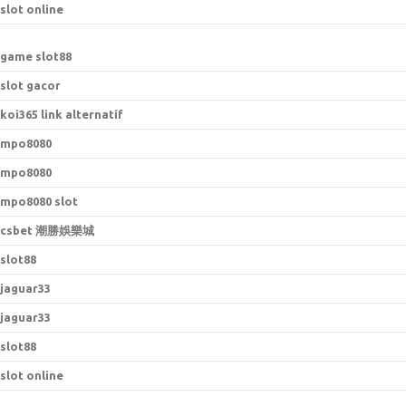
slot online
game slot88
slot gacor
koi365 link alternatif
mpo8080
mpo8080
mpo8080 slot
csbet 潮勝娛樂城
slot88
jaguar33
jaguar33
slot88
slot online