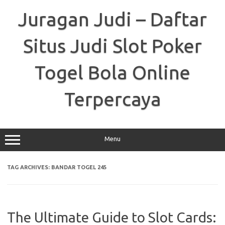
Skip
to
Juragan Judi – Daftar
content
Situs Judi Slot Poker
Togel Bola Online
Terpercaya
Menu
TAG ARCHIVES:
BANDAR TOGEL 245
The Ultimate Guide to Slot Cards: