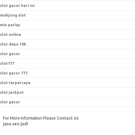
slot gacor hari ini
mahjong slot
mix parlay
slot online
slot depo 10k
slot gacor
slot777
slot gacor 777
slot terpercaya
slot jackpot
slot gacor
For More Information Please
Contact Us
jasa seo judi