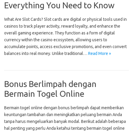
Everything You Need to Know
What Are Slot Cards? Slot cards are digital or physical tools used in
casinos to track player activity, reward loyalty, and enhance the
overall gaming experience. They function as a form of digital
currency within the casino ecosystem, allowing users to
accumulate points, access exclusive promotions, and even convert
balances into real money. Unlike traditional…
Read More »
Bonus Berlimpah dengan
Bermain Togel Online
Bermain togel online dengan bonus berlimpah dapat memberikan
keuntungan tambahan dan meningkatkan peluang bermain Anda
tanpa harus mengeluarkan banyak modal. Berikut adalah beberapa
hal penting yang perlu Anda ketahui tentang bermain togel online