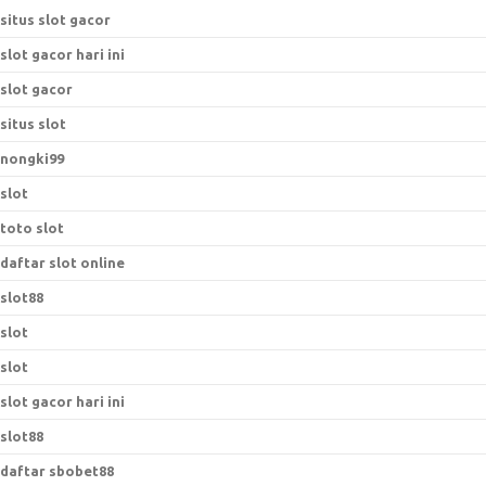
situs slot gacor
slot gacor hari ini
slot gacor
situs slot
nongki99
slot
toto slot
daftar slot online
slot88
slot
slot
slot gacor hari ini
slot88
daftar sbobet88