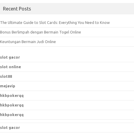
a
Recent Posts
r
c
The Ultimate Guide to Slot Cards: Everything You Need to Know
h
Bonus Berlimpah dengan Bermain Togel Online
f
o
Keuntungan Bermain Judi Online
r
:
slot gacor
slot online
slot88
mejavip
hkbpokerqq
hkbpokerqq
hkbpokerqq
slot gacor