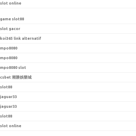
slot online
game slot88
slot gacor
koi365 link alternatif
mpo8080
mpo8080
mpo8080 slot
csbet 潮勝娛樂城
slot88
jaguar33
jaguar33
slot88
slot online