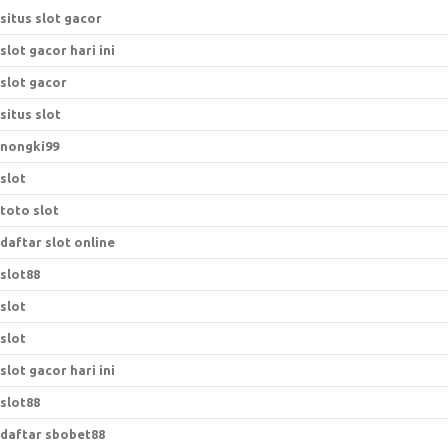
situs slot gacor
slot gacor hari ini
slot gacor
situs slot
nongki99
slot
toto slot
daftar slot online
slot88
slot
slot
slot gacor hari ini
slot88
daftar sbobet88