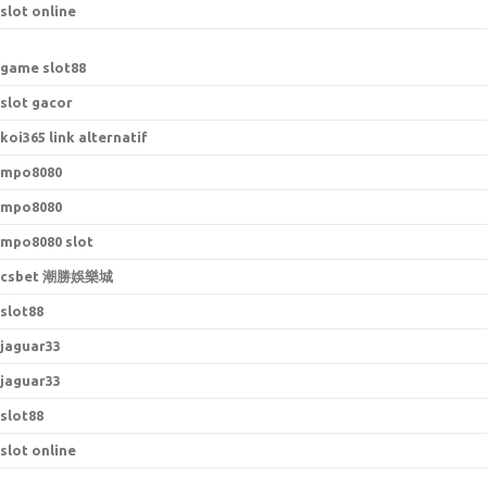
slot online
game slot88
slot gacor
koi365 link alternatif
mpo8080
mpo8080
mpo8080 slot
csbet 潮勝娛樂城
slot88
jaguar33
jaguar33
slot88
slot online