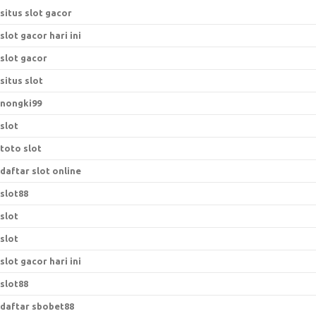
situs slot gacor
slot gacor hari ini
slot gacor
situs slot
nongki99
slot
toto slot
daftar slot online
slot88
slot
slot
slot gacor hari ini
slot88
daftar sbobet88