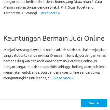
dengan bonus berlimpah: 1. Jenis Bonus yang Ditawarkan 2. Cara
Memanfaatkan Bonus dengan Bijak 3. Pilih Situs Togel yang
Terpercaya 4. Strategi…
Read More »
Keuntungan Bermain Judi Online
Menjadi seorang player judi online adalah salah satu hal menjanjikan
yang patut untuk anda nikmati. Di masa ini banyak judi dengan variasi
berbeda disajikan dan anda dapat bermain judi akses online ini
dengan sangat mudah serta praktis sehingga betting akan jauh lebih
menjanjikan untuk anda. Judi dengan akses online sendiri cukup
menguntungkan untuk anda, di…
Read More »
S
e